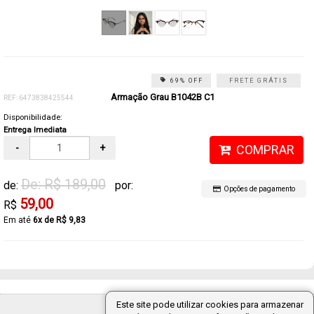
69% OFF
FRETE GRÁTIS
Armação Grau B1042B C1
REF: 6473838425544
Disponibilidade:
Entrega Imediata
-
+
COMPRAR
De: R$ 189,00
de:
por:
Opções de pagamento
59,00
R$
6x de R$ 9,83
Este site pode utilizar cookies para armazenar
Tecnologia: