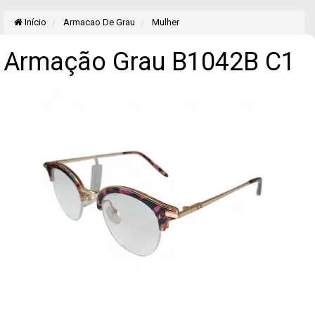
Início
Armacao De Grau
Mulher
Armação Grau B1042B C1